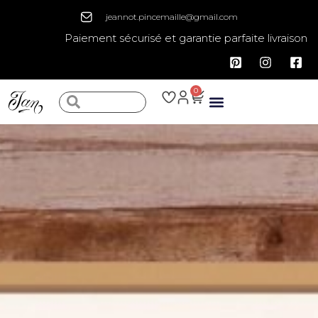
jeannot.pincemaille@gmail.com
Paiement sécurisé et garantie parfaite livraison
0